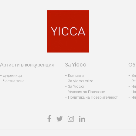
Артисти в конкуренция
За Yicca
Об
- художници
- Контакти
- В
- Частна зона
- За yicca prize
- Ре
- За Yicca
- Ч
- Условия за Ползване
- Чл
- Политика на Поверителност
- Ч