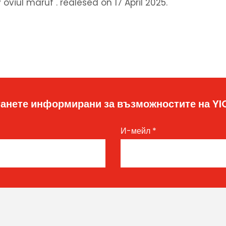
viul maruf . realesed on 17 April 2025.
анете информирани за възможностите на Y
И-мейл
*