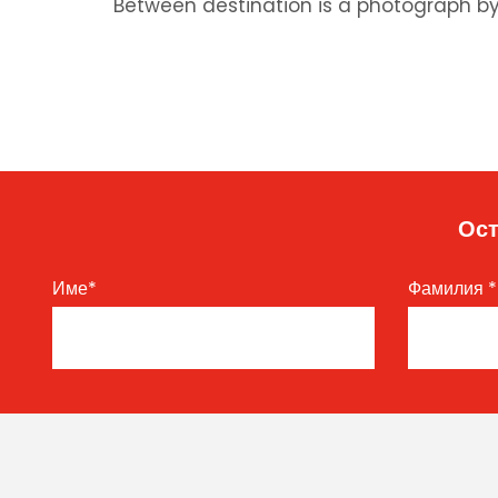
Between destination is a photograph by o
Ост
Име
*
Фамилия
*