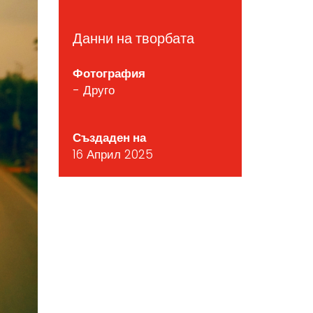
Данни на творбата
Фотография
- Друго
Създаден на
16 Април 2025