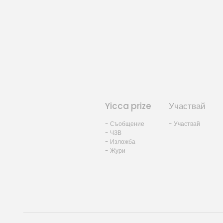
Yicca prize
Участвай
- Съобщение
- Участвай
- ЧЗВ
- Изложба
- Жури