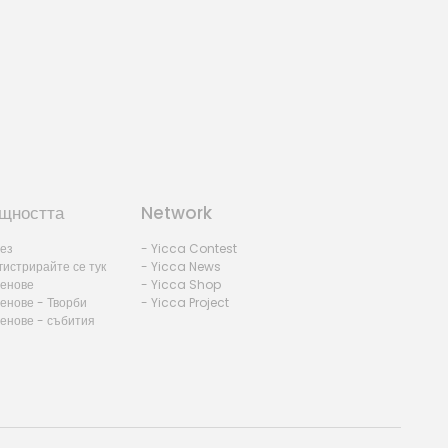
щността
Network
лез
- Yicca Contest
гистрирайте се тук
- Yicca News
ленове
- Yicca Shop
енове - Творби
- Yicca Project
ленове - събития