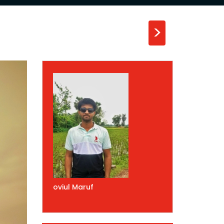
>
oviul Maruf