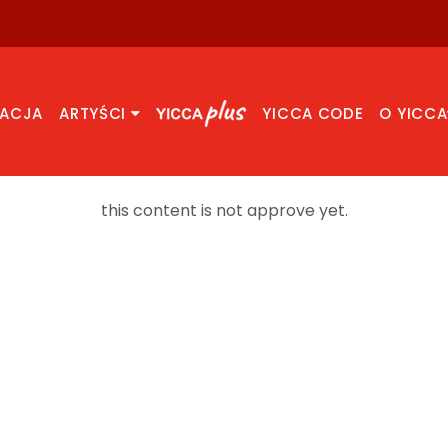
RACJA
ARTYŚCI
YICCA CODE
O YICCA
this content is not approve yet.