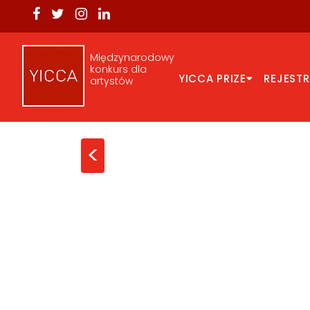
Międzynarodowy
konkurs dla
YICCA PRIZE
REJEST
artystów
<