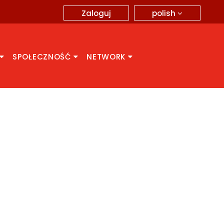
polish
Zaloguj
SPOŁECZNOŚĆ
NETWORK