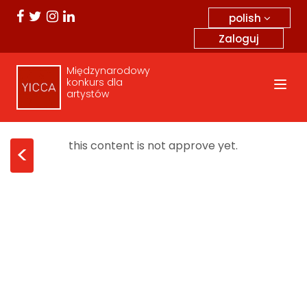
polish
Zaloguj
Międzynarodowy
konkurs dla
artystów
this content is not approve yet.
<