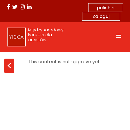
polish
Zaloguj
Międzynarodowy
konkurs dla
artystów
this content is not approve yet.
<