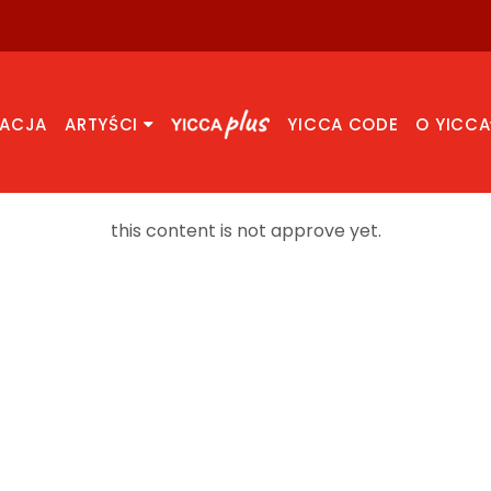
RACJA
ARTYŚCI
YICCA CODE
O YICCA
this content is not approve yet.