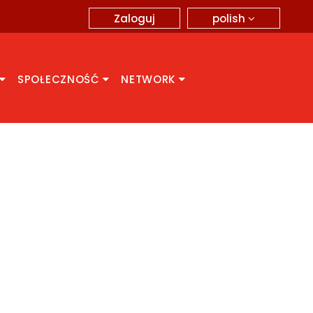
polish
Zaloguj
SPOŁECZNOŚĆ
NETWORK