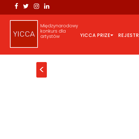
Międzynarodowy
konkurs dla
YICCA PRIZE
REJEST
artystów
<