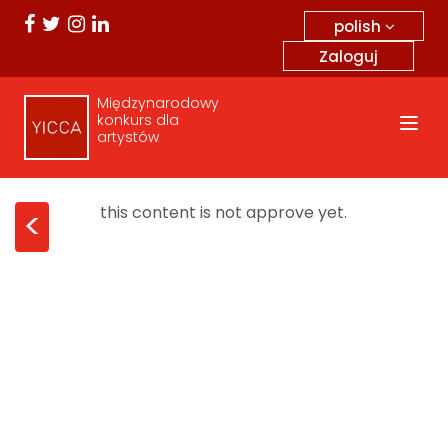
polish
Zaloguj
Międzynarodowy
konkurs dla
artystów
this content is not approve yet.
<