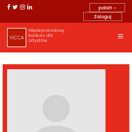
polish
Zaloguj
Międzynarodowy
konkurs dla
artystów