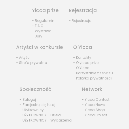
Yicca prize
Rejestracja
- Regulamin
- Rejestracja
- F.A.Q.
- Wystawa
- Jury
Artyści w konkursie
O Yicca
- Artyści
- Kontakty
- Strefa prywatna
- O yicca prize
- O Yicca
- Korzystanie z serwisu
- Polityka prywatności
Społeczność
Network
- Zaloguj
- Yicca Contest
- Zarejestruj się tutaj
- Yicca News
- Użytkownicy
- Yicca Shop
- UŻYTKOWNICY - Dzieła
- Yicca Project
- UŻYTKOWNICY - Wydarzenia