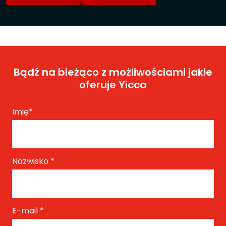
Bądź na bieżąco z możliwościami jakie
oferuje Yicca
Imię
*
Nazwisko
*
E-mail
*