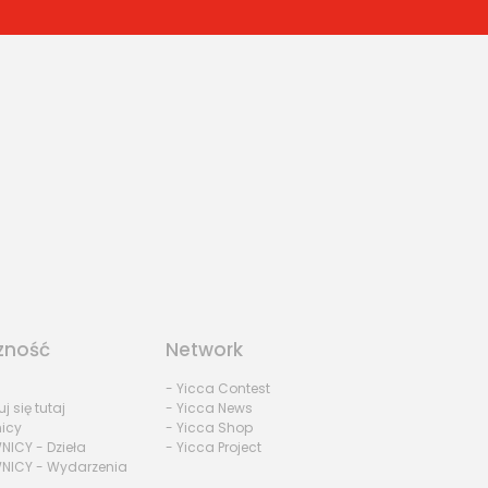
zność
Network
- Yicca Contest
uj się tutaj
- Yicca News
nicy
- Yicca Shop
NICY - Dzieła
- Yicca Project
NICY - Wydarzenia