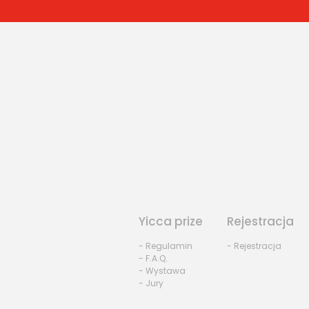
Yicca prize
Rejestracja
- Regulamin
- Rejestracja
- F.A.Q.
- Wystawa
- Jury