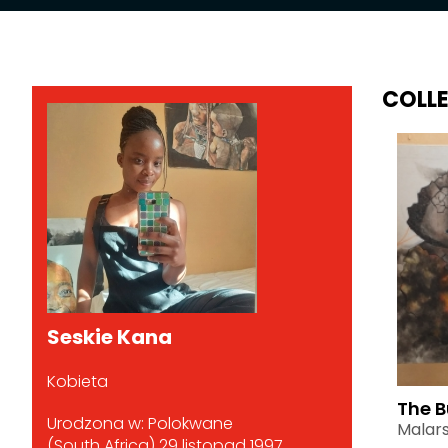
COLL
Seskie Kana
Kobieta
The B
Urodzona w: Polokwane
Malar
(South Africa) 29 listopad 1997.