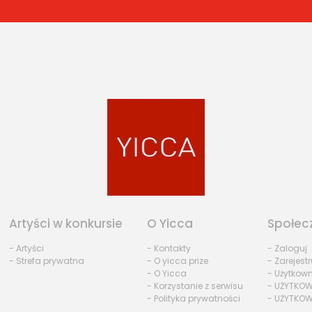
Artyści w konkursie
O Yicca
Społec
- Artyści
- Kontakty
- Zaloguj
- Strefa prywatna
- O yicca prize
- Zarejestr
- O Yicca
- Użytkow
- Korzystanie z serwisu
- UŻYTKOW
- Polityka prywatności
- UŻYTKOW