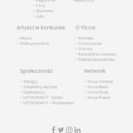
- Regulamin
- Rejestracja
- F.A.Q.
- Wystawa
- Jury
Artyści w konkursie
O Yicca
- Artyści
- Kontakty
- Strefa prywatna
- O yicca prize
- O Yicca
- Korzystanie z serwisu
- Polityka prywatności
Społeczność
Network
- Zaloguj
- Yicca Contest
- Zarejestruj się tutaj
- Yicca News
- Użytkownicy
- Yicca Shop
- UŻYTKOWNICY - Dzieła
- Yicca Project
- UŻYTKOWNICY - Wydarzenia