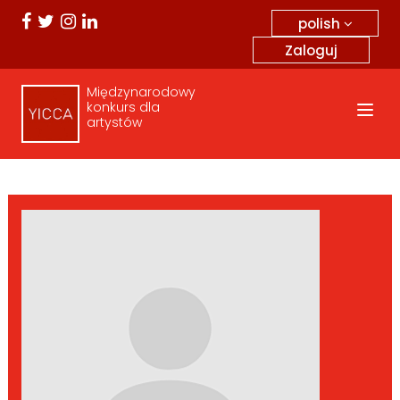
polish
Zaloguj
Międzynarodowy
konkurs dla
artystów