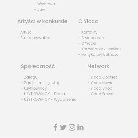
- Wystawa
- Jury
Artyści w konkursie
O Yicca
- Artyści
- Kontakty
- Strefa prywatna
- O yicca prize
- O Yicca
- Korzystanie z serwisu
- Polityka prywatności
Społeczność
Network
- Zaloguj
- Yicca Contest
- Zarejestruj się tutaj
- Yicca News
- Użytkownicy
- Yicca Shop
- UŻYTKOWNICY - Dzieła
- Yicca Project
- UŻYTKOWNICY - Wydarzenia