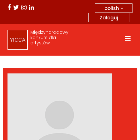
polish
Zaloguj
Międzynarodowy
konkurs dla
artystów