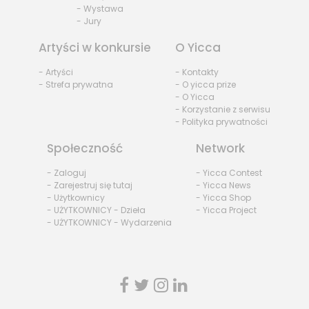
- Wystawa
- Jury
Artyści w konkursie
O Yicca
- Artyści
- Kontakty
- Strefa prywatna
- O yicca prize
- O Yicca
- Korzystanie z serwisu
- Polityka prywatności
Społeczność
Network
- Zaloguj
- Yicca Contest
- Zarejestruj się tutaj
- Yicca News
- Użytkownicy
- Yicca Shop
- UŻYTKOWNICY - Dzieła
- Yicca Project
- UŻYTKOWNICY - Wydarzenia