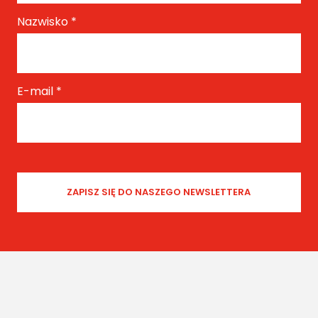
Nazwisko
*
E-mail
*