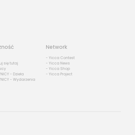
zność
Network
- Yicca Contest
uj się tutaj
- Yicca News
nicy
- Yicca Shop
NICY - Dzieła
- Yicca Project
NICY - Wydarzenia