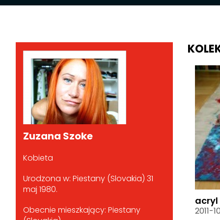
KOLE
Zuzana Szoke
Kobieta
Urodzona w: Piestany (Slovakia) 31
maj 1980.
acryl
Obecnie mieszkający: Piestany
2011-10