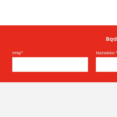
Bądź
Imię
*
Nazwisko