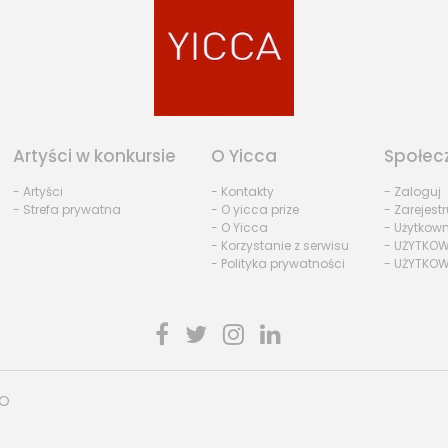
Artyści w konkursie
O Yicca
Społec
- Artyści
- Kontakty
- Zaloguj
- Strefa prywatna
- O yicca prize
- Zarejestr
- O Yicca
- Użytkow
- Korzystanie z serwisu
- UŻYTKOW
- Polityka prywatności
- UŻYTKOW
HO