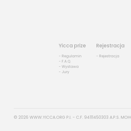
Yicca prize
Rejestracja
- Regulamin
- Rejestracja
- F.A.Q.
- Wystawa
- Jury
© 2026
WWW.YICCA.ORG
P.I. - C.F. 94111450303 A.P.S. MO