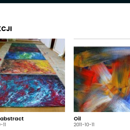
KCJI
 abstract
Oil
-11
2011-10-11