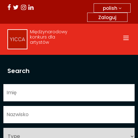
polish
Zaloguj
Międzynarodowy
konkurs dla
artystów
Search