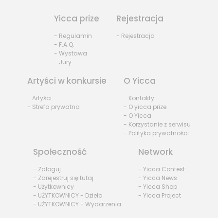
Yicca prize
Rejestracja
- Regulamin
- Rejestracja
- F.A.Q.
- Wystawa
- Jury
Artyści w konkursie
O Yicca
- Artyści
- Kontakty
- Strefa prywatna
- O yicca prize
- O Yicca
- Korzystanie z serwisu
- Polityka prywatności
Społeczność
Network
- Zaloguj
- Yicca Contest
- Zarejestruj się tutaj
- Yicca News
- Użytkownicy
- Yicca Shop
- UŻYTKOWNICY - Dzieła
- Yicca Project
- UŻYTKOWNICY - Wydarzenia