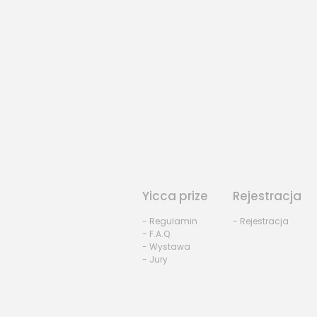
Yicca prize
Rejestracja
- Regulamin
- Rejestracja
- F.A.Q.
- Wystawa
- Jury