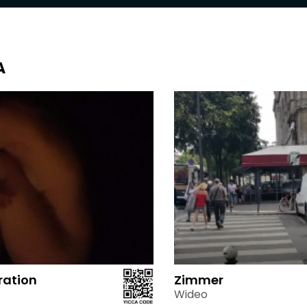
A
ration
Zimmer
Wideo