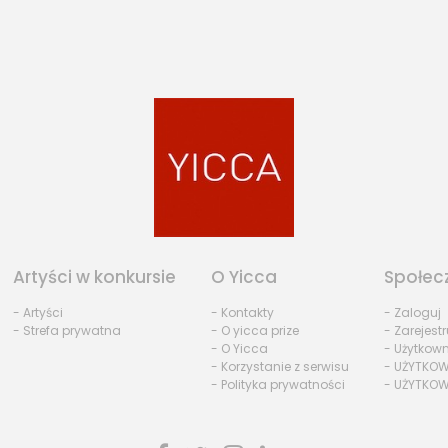
Artyści w konkursie
O Yicca
Społec
- Artyści
- Kontakty
- Zaloguj
- Strefa prywatna
- O yicca prize
- Zarejestr
- O Yicca
- Użytkow
- Korzystanie z serwisu
- UŻYTKOW
- Polityka prywatności
- UŻYTKOW