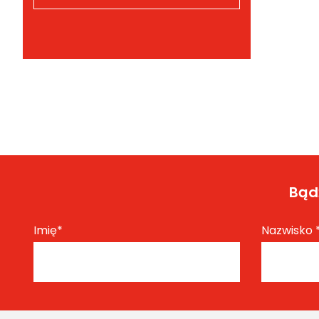
Bądź
Imię
*
Nazwisko