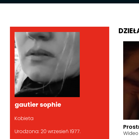
DZIEŁ
gautier sophie
Kobieta
Prost
Urodzona: 20 wrzesień 1977.
Wideo