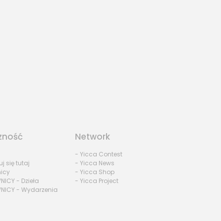
zność
Network
- Yicca Contest
uj się tutaj
- Yicca News
nicy
- Yicca Shop
NICY - Dzieła
- Yicca Project
NICY - Wydarzenia