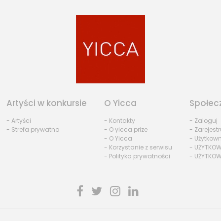
Artyści w konkursie
O Yicca
Społec
- Artyści
- Kontakty
- Zaloguj
- Strefa prywatna
- O yicca prize
- Zarejestr
- O Yicca
- Użytkow
- Korzystanie z serwisu
- UŻYTKOW
- Polityka prywatności
- UŻYTKOW