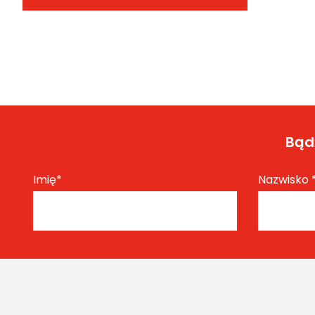
Bądź
Imię
*
Nazwisko