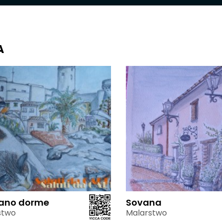
A
ano dorme
Sovana
stwo
Malarstwo