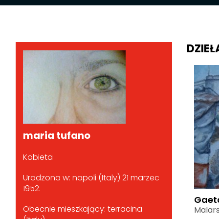
DZIEŁ
maria tufano
Kobieta
Urodzona w: napoli (Italy) 21 marzec
1952.
Gaet
Obecnie mieszkający: terracina
Malar