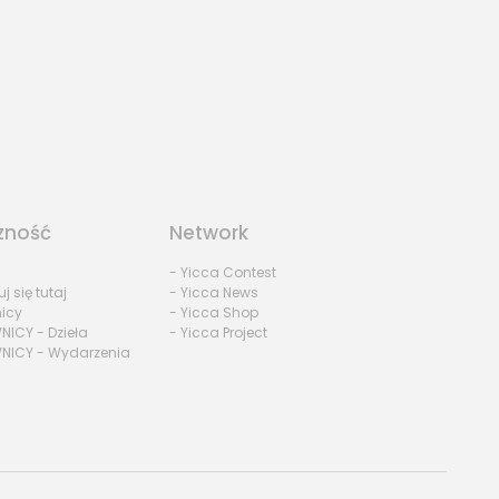
zność
Network
- Yicca Contest
uj się tutaj
- Yicca News
nicy
- Yicca Shop
NICY - Dzieła
- Yicca Project
NICY - Wydarzenia