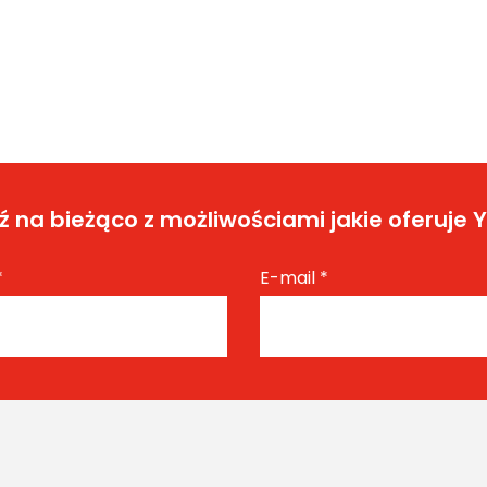
 na bieżąco z możliwościami jakie oferuje 
*
E-mail
*