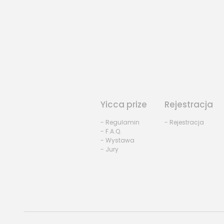
Yicca prize
Rejestracja
- Regulamin
- Rejestracja
- F.A.Q.
- Wystawa
- Jury