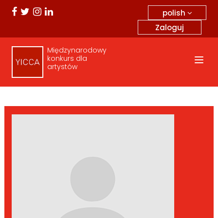
polish
Zaloguj
Międzynarodowy
konkurs dla
artystów