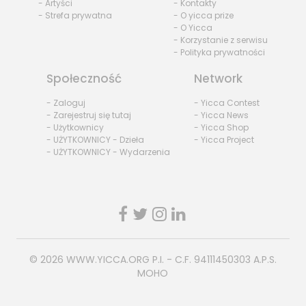
- Artyści
- Kontakty
- Strefa prywatna
- O yicca prize
- O Yicca
- Korzystanie z serwisu
- Polityka prywatności
Społeczność
Network
- Zaloguj
- Yicca Contest
- Zarejestruj się tutaj
- Yicca News
- Użytkownicy
- Yicca Shop
- UŻYTKOWNICY - Dzieła
- Yicca Project
- UŻYTKOWNICY - Wydarzenia
© 2026
WWW.YICCA.ORG
P.I. - C.F. 94111450303 A.P.S.
MOHO