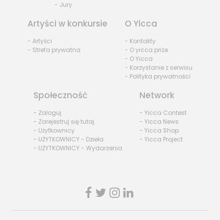
- Jury
Artyści w konkursie
O Yicca
- Artyści
- Kontakty
- Strefa prywatna
- O yicca prize
- O Yicca
- Korzystanie z serwisu
- Polityka prywatności
Społeczność
Network
- Zaloguj
- Yicca Contest
- Zarejestruj się tutaj
- Yicca News
- Użytkownicy
- Yicca Shop
- UŻYTKOWNICY - Dzieła
- Yicca Project
- UŻYTKOWNICY - Wydarzenia