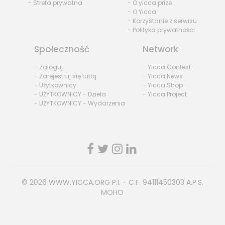
- Strefa prywatna
- O yicca prize
- O Yicca
- Korzystanie z serwisu
- Polityka prywatności
Społeczność
Network
- Zaloguj
- Yicca Contest
- Zarejestruj się tutaj
- Yicca News
- Użytkownicy
- Yicca Shop
- UŻYTKOWNICY - Dzieła
- Yicca Project
- UŻYTKOWNICY - Wydarzenia
© 2026
WWW.YICCA.ORG
P.I. - C.F. 94111450303 A.P.S.
MOHO