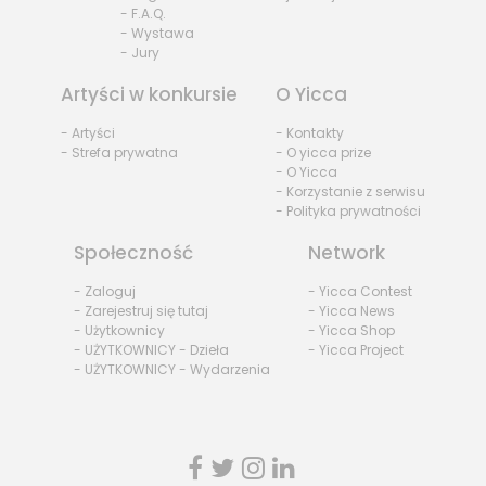
- F.A.Q.
- Wystawa
- Jury
Artyści w konkursie
O Yicca
- Artyści
- Kontakty
- Strefa prywatna
- O yicca prize
- O Yicca
- Korzystanie z serwisu
- Polityka prywatności
Społeczność
Network
- Zaloguj
- Yicca Contest
- Zarejestruj się tutaj
- Yicca News
- Użytkownicy
- Yicca Shop
- UŻYTKOWNICY - Dzieła
- Yicca Project
- UŻYTKOWNICY - Wydarzenia