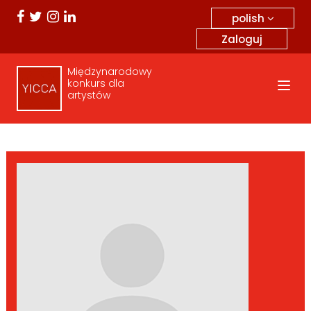
polish
Zaloguj
Międzynarodowy
konkurs dla
artystów