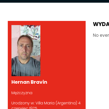
WYDA
No eve
Hernan Bravin
Mężczyzna
Urodzony w: Villa Maria (Argentina) 4
czerwiec 1975.