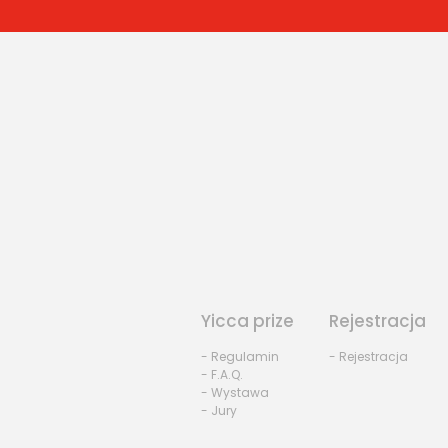
Yicca prize
Rejestracja
- Regulamin
- Rejestracja
- F.A.Q.
- Wystawa
- Jury