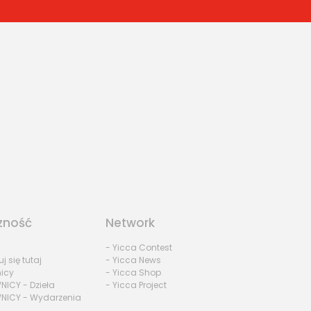
zność
Network
- Yicca Contest
uj się tutaj
- Yicca News
nicy
- Yicca Shop
NICY - Dzieła
- Yicca Project
NICY - Wydarzenia