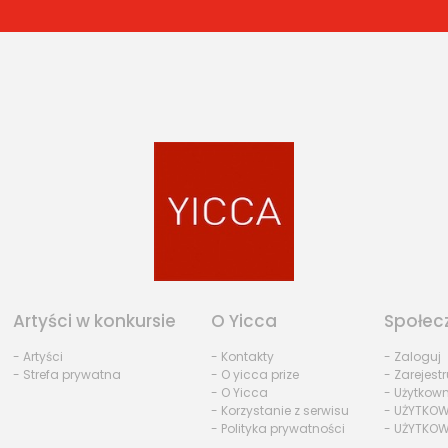
Artyści w konkursie
O Yicca
Społec
- Artyści
- Kontakty
- Zaloguj
- Strefa prywatna
- O yicca prize
- Zarejestr
- O Yicca
- Użytkow
- Korzystanie z serwisu
- UŻYTKOW
- Polityka prywatności
- UŻYTKOW