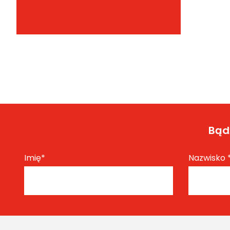
Bądź
Imię
*
Nazwisko