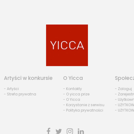
Artyści w konkursie
O Yicca
Społec
- Artyści
- Kontakty
- Zaloguj
- Strefa prywatna
- O yicca prize
- Zarejestr
- O Yicca
- Użytkow
- Korzystanie z serwisu
- UŻYTKOW
- Polityka prywatności
- UŻYTKOW