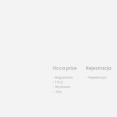
Yicca prize
Rejestracja
- Regulamin
- Rejestracja
- F.A.Q.
- Wystawa
- Jury