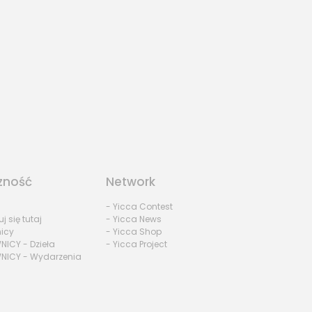
zność
Network
- Yicca Contest
uj się tutaj
- Yicca News
nicy
- Yicca Shop
NICY - Dzieła
- Yicca Project
NICY - Wydarzenia