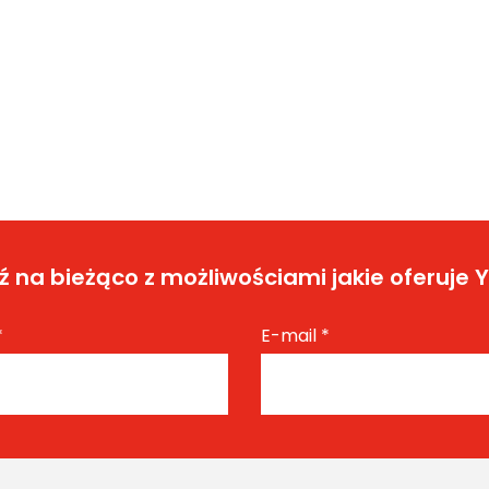
 na bieżąco z możliwościami jakie oferuje 
*
E-mail
*