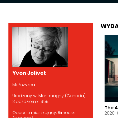
WYDA
Yvon Jolivet
Mężczyzna
Urodzony w: Montmagny (Canada)
3 październik 1959.
The A
Obecnie mieszkający: Rimouski
2020-