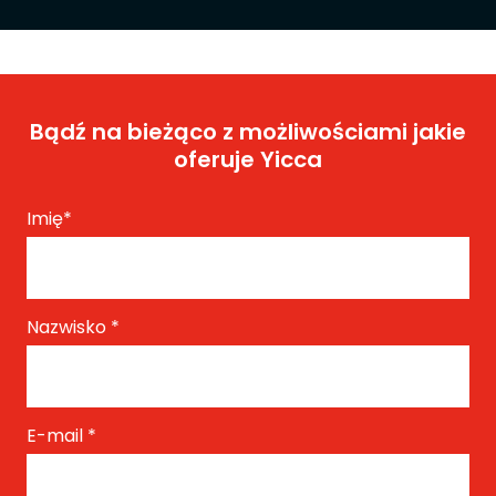
Bądź na bieżąco z możliwościami jakie
oferuje Yicca
Imię
*
Nazwisko
*
E-mail
*