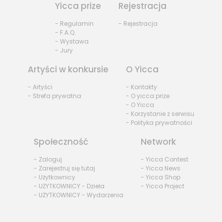
Yicca prize
Rejestracja
- Regulamin
- Rejestracja
- F.A.Q.
- Wystawa
- Jury
Artyści w konkursie
O Yicca
- Artyści
- Kontakty
- Strefa prywatna
- O yicca prize
- O Yicca
- Korzystanie z serwisu
- Polityka prywatności
Społeczność
Network
- Zaloguj
- Yicca Contest
- Zarejestruj się tutaj
- Yicca News
- Użytkownicy
- Yicca Shop
- UŻYTKOWNICY - Dzieła
- Yicca Project
- UŻYTKOWNICY - Wydarzenia