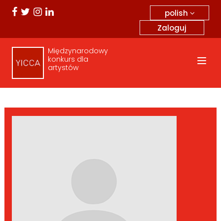
polish
Zaloguj
Międzynarodowy
konkurs dla
artystów