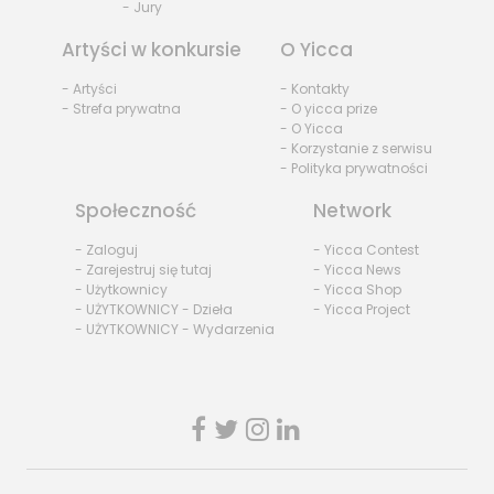
- Jury
Artyści w konkursie
O Yicca
- Artyści
- Kontakty
- Strefa prywatna
- O yicca prize
- O Yicca
- Korzystanie z serwisu
- Polityka prywatności
Społeczność
Network
- Zaloguj
- Yicca Contest
- Zarejestruj się tutaj
- Yicca News
- Użytkownicy
- Yicca Shop
- UŻYTKOWNICY - Dzieła
- Yicca Project
- UŻYTKOWNICY - Wydarzenia