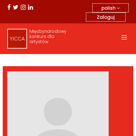
polish
Zaloguj
Międzynarodowy
konkurs dla
artystów