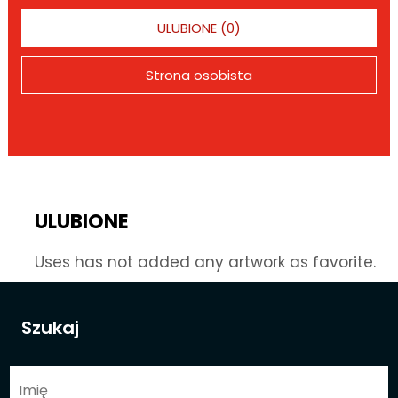
ULUBIONE (0)
Strona osobista
ULUBIONE
Uses has not added any artwork as favorite.
Szukaj