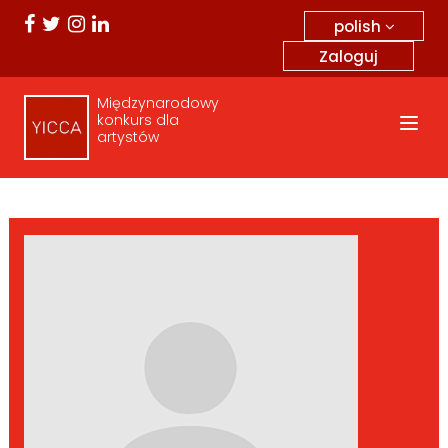
polish
Zaloguj
Międzynarodowy
konkurs dla
artystów