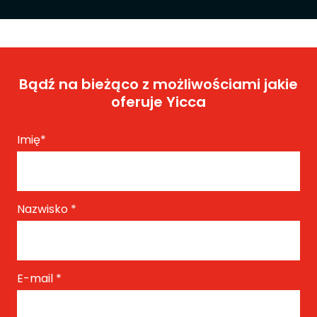
Bądź na bieżąco z możliwościami jakie
oferuje Yicca
Imię
*
Nazwisko
*
E-mail
*