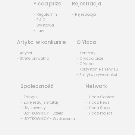
Yicca prize
Rejestracja
- Regulamin
- Rejestracja
- F.A.Q.
- Wystawa
- Jury
Artyści w konkursie
O Yicca
- Artyści
- Kontakty
- Strefa prywatna
- O yicca prize
- O Yicca
- Korzystanie z serwisu
- Polityka prywatności
Społeczność
Network
- Zaloguj
- Yicca Contest
- Zarejestruj się tutaj
- Yicca News
- Użytkownicy
- Yicca Shop
- UŻYTKOWNICY - Dzieła
- Yicca Project
- UŻYTKOWNICY - Wydarzenia