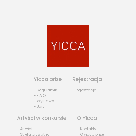
Yicca prize
Rejestracja
- Regulamin
- Rejestracja
- F.A.Q.
- Wystawa
- Jury
Artyści w konkursie
O Yicca
- Artyści
- Kontakty
- Strefa prywatna
- O yicca prize