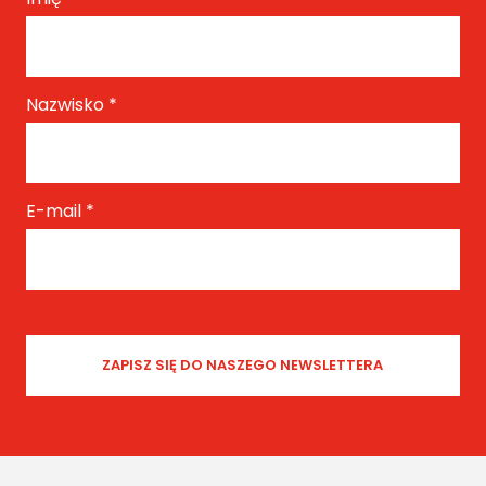
Nazwisko
*
E-mail
*