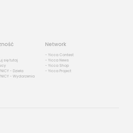
zność
Network
- Yicca Contest
uj się tutaj
- Yicca News
nicy
- Yicca Shop
NICY - Dzieła
- Yicca Project
NICY - Wydarzenia