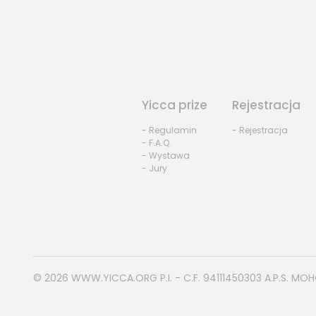
Yicca prize
Rejestracja
- Regulamin
- Rejestracja
- F.A.Q.
- Wystawa
- Jury
© 2026
WWW.YICCA.ORG
P.I. - C.F. 94111450303 A.P.S. MO