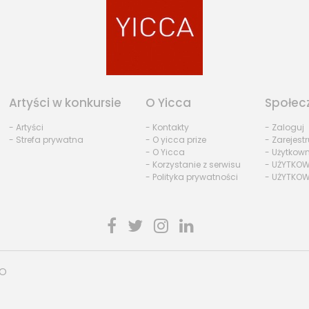
Artyści w konkursie
O Yicca
Społec
- Artyści
- Kontakty
- Zaloguj
- Strefa prywatna
- O yicca prize
- Zarejestr
- O Yicca
- Użytkow
- Korzystanie z serwisu
- UŻYTKOW
- Polityka prywatności
- UŻYTKOW
HO