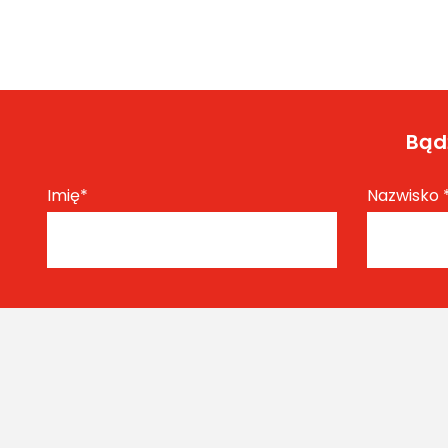
Bądź
Imię
*
Nazwisko