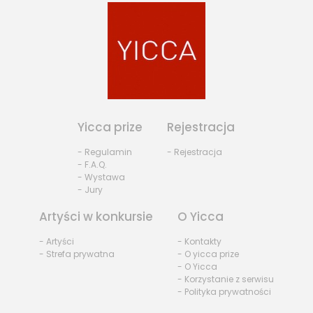
Yicca prize
Rejestracja
- Regulamin
- Rejestracja
- F.A.Q.
- Wystawa
- Jury
Artyści w konkursie
O Yicca
- Artyści
- Kontakty
- Strefa prywatna
- O yicca prize
- O Yicca
- Korzystanie z serwisu
- Polityka prywatności