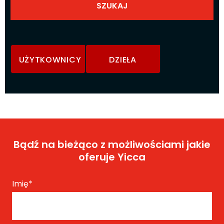
UŻYTKOWNICY
DZIEŁA
Bądź na bieżąco z możliwościami jakie
oferuje Yicca
Imię
*