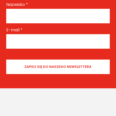
Nazwisko
*
E-mail
*