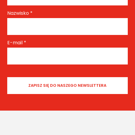
Nazwisko
*
E-mail
*