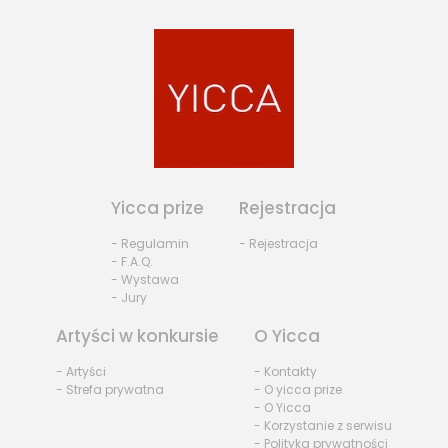
Yicca prize
Rejestracja
- Regulamin
- Rejestracja
- F.A.Q.
- Wystawa
- Jury
Artyści w konkursie
O Yicca
- Artyści
- Kontakty
- Strefa prywatna
- O yicca prize
- O Yicca
- Korzystanie z serwisu
- Polityka prywatności