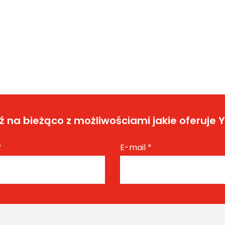
 na bieżąco z możliwościami jakie oferuje 
*
E-mail
*