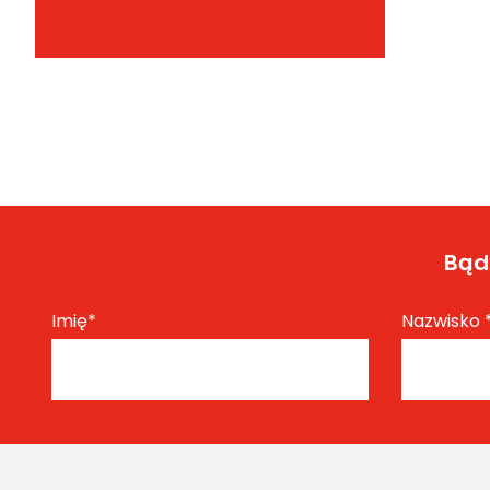
Bądź
Imię
*
Nazwisko