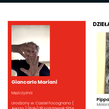
DZIEŁ
Giancarlo Mariani
Mężczyzna
Pipp
Urodzony w: Castel Focognano (
Malar
Arezzo ) (Italy) 18 październik 1954.