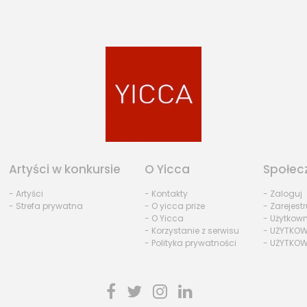
Artyści w konkursie
O Yicca
Społec
- Artyści
- Kontakty
- Zaloguj
- Strefa prywatna
- O yicca prize
- Zarejestr
- O Yicca
- Użytkow
- Korzystanie z serwisu
- UŻYTKOW
- Polityka prywatności
- UŻYTKOW