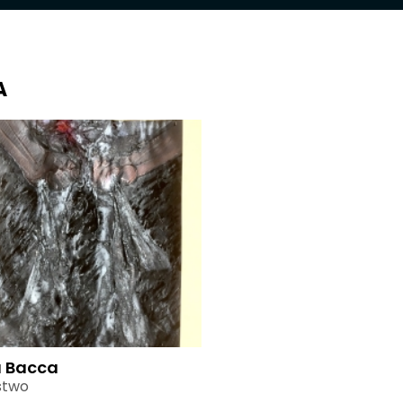
A
a Bacca
stwo