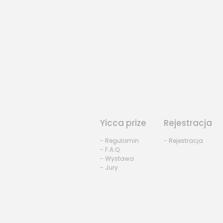
Yicca prize
Rejestracja
- Regulamin
- Rejestracja
- F.A.Q.
- Wystawa
- Jury