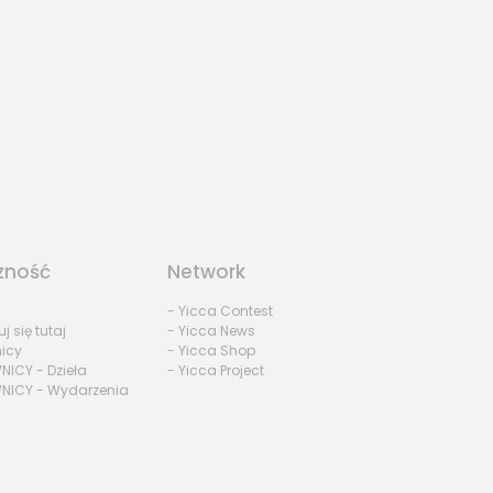
zność
Network
- Yicca Contest
uj się tutaj
- Yicca News
nicy
- Yicca Shop
NICY - Dzieła
- Yicca Project
NICY - Wydarzenia