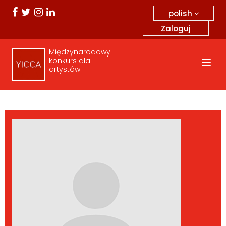
polish
Zaloguj
Międzynarodowy
konkurs dla
artystów