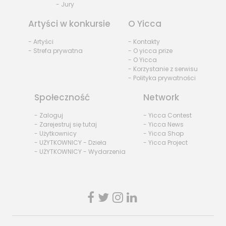
- Jury
Artyści w konkursie
O Yicca
- Artyści
- Kontakty
- Strefa prywatna
- O yicca prize
- O Yicca
- Korzystanie z serwisu
- Polityka prywatności
Społeczność
Network
- Zaloguj
- Yicca Contest
- Zarejestruj się tutaj
- Yicca News
- Użytkownicy
- Yicca Shop
- UŻYTKOWNICY - Dzieła
- Yicca Project
- UŻYTKOWNICY - Wydarzenia