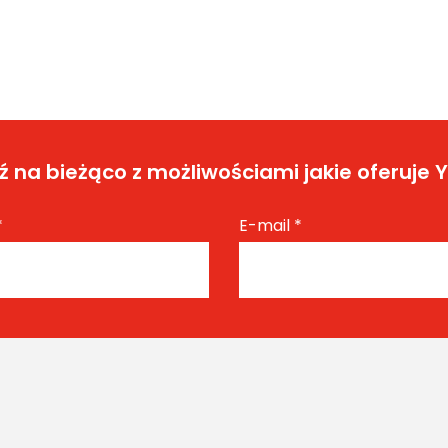
 na bieżąco z możliwościami jakie oferuje 
*
E-mail
*