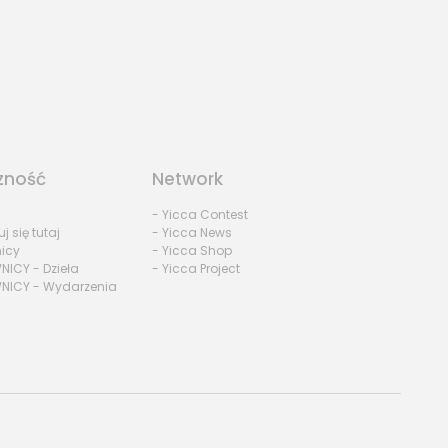
zność
Network
- Yicca Contest
uj się tutaj
- Yicca News
nicy
- Yicca Shop
NICY - Dzieła
- Yicca Project
NICY - Wydarzenia