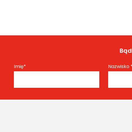
Bądź
Imię
*
Nazwisko