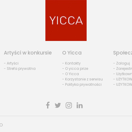
Artyści w konkursie
O Yicca
Społec
- Artyści
- Kontakty
- Zaloguj
- Strefa prywatna
- O yicca prize
- Zarejestr
- O Yicca
- Użytkow
- Korzystanie z serwisu
- UŻYTKOW
- Polityka prywatności
- UŻYTKOW
HO