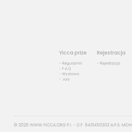
Yicca prize
Rejestracja
- Regulamin
- Rejestracja
- F.A.Q.
- Wystawa
- Jury
© 2026
WWW.YICCA.ORG
P.I. - C.F. 94111450303 A.P.S. MO