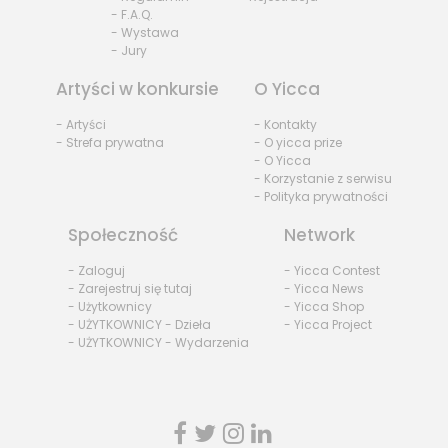
- F.A.Q.
- Wystawa
- Jury
Artyści w konkursie
O Yicca
- Artyści
- Kontakty
- Strefa prywatna
- O yicca prize
- O Yicca
- Korzystanie z serwisu
- Polityka prywatności
Społeczność
Network
- Zaloguj
- Yicca Contest
- Zarejestruj się tutaj
- Yicca News
- Użytkownicy
- Yicca Shop
- UŻYTKOWNICY - Dzieła
- Yicca Project
- UŻYTKOWNICY - Wydarzenia