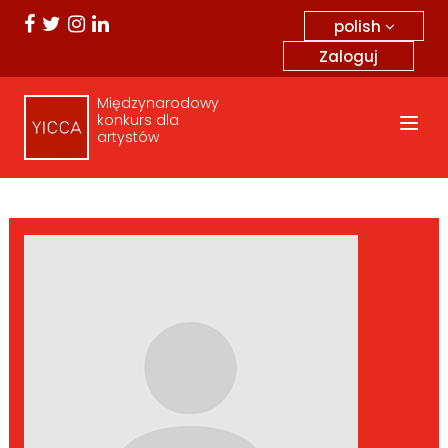
polish
Zaloguj
Międzynarodowy
konkurs dla
artystów