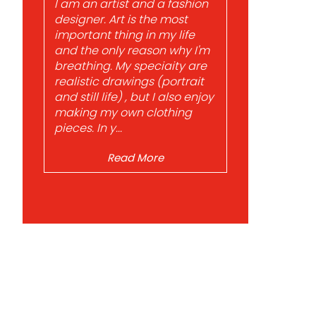
I am an artist and a fashion
designer. Art is the most
important thing in my life
and the only reason why I'm
breathing. My speciaity are
realistic drawings (portrait
and still life) , but I also enjoy
making my own clothing
pieces. In y...
Read More