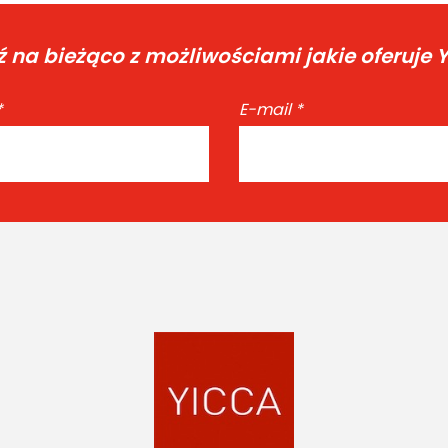
 na bieżąco z możliwościami jakie oferuje 
*
E-mail
*