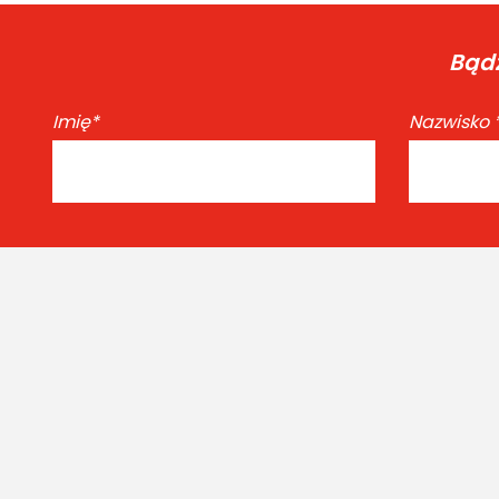
Bądź
Imię
*
Nazwisko