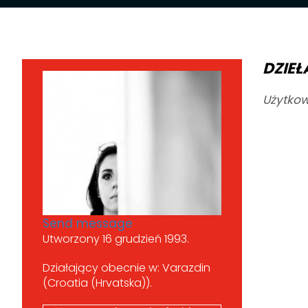
DZIEŁ
Użytkow
Send message
Utworzony 16 grudzień 1993.
Działający obecnie w: Varazdin
(Croatia (Hrvatska)).