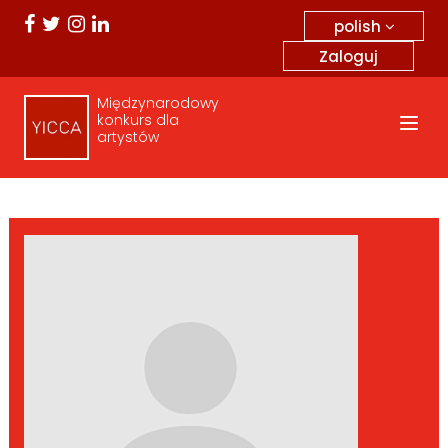
polish
Zaloguj
Międzynarodowy
konkurs dla
artystów