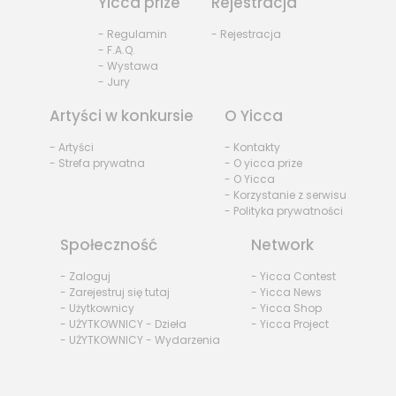
Yicca prize
Rejestracja
- Regulamin
- Rejestracja
- F.A.Q.
- Wystawa
- Jury
Artyści w konkursie
O Yicca
- Artyści
- Kontakty
- Strefa prywatna
- O yicca prize
- O Yicca
- Korzystanie z serwisu
- Polityka prywatności
Społeczność
Network
- Zaloguj
- Yicca Contest
- Zarejestruj się tutaj
- Yicca News
- Użytkownicy
- Yicca Shop
- UŻYTKOWNICY - Dzieła
- Yicca Project
- UŻYTKOWNICY - Wydarzenia