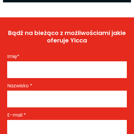
Bądź na bieżąco z możliwościami jakie
oferuje Yicca
Imię
*
Nazwisko
*
E-mail
*