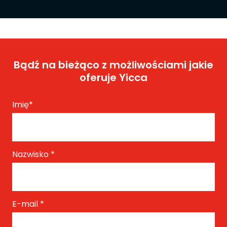
Bądź na bieżąco z możliwościami jakie
oferuje Yicca
Imię
*
Nazwisko
*
E-mail
*