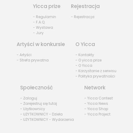
Yicca prize
Rejestracja
- Regulamin
- Rejestracja
- F.A.Q.
- Wystawa
- Jury
Artyści w konkursie
O Yicca
- Artyści
- Kontakty
- Strefa prywatna
- O yicca prize
- O Yicca
- Korzystanie z serwisu
- Polityka prywatności
Społeczność
Network
- Zaloguj
- Yicca Contest
- Zarejestruj się tutaj
- Yicca News
- Użytkownicy
- Yicca Shop
- UŻYTKOWNICY - Dzieła
- Yicca Project
- UŻYTKOWNICY - Wydarzenia