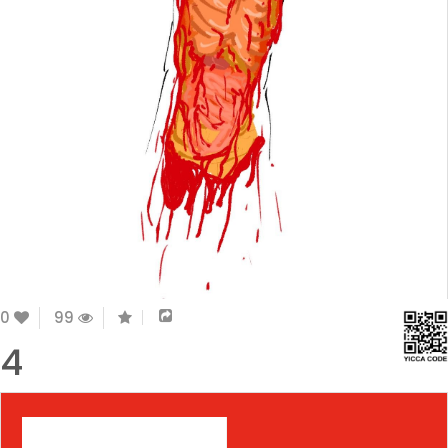
0
99
4