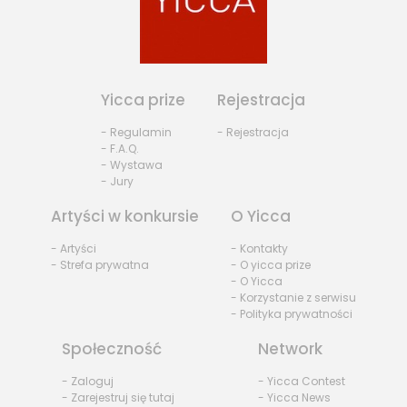
Yicca prize
Rejestracja
- Regulamin
- Rejestracja
- F.A.Q.
- Wystawa
- Jury
Artyści w konkursie
O Yicca
- Artyści
- Kontakty
- Strefa prywatna
- O yicca prize
- O Yicca
- Korzystanie z serwisu
- Polityka prywatności
Społeczność
Network
- Zaloguj
- Yicca Contest
- Zarejestruj się tutaj
- Yicca News