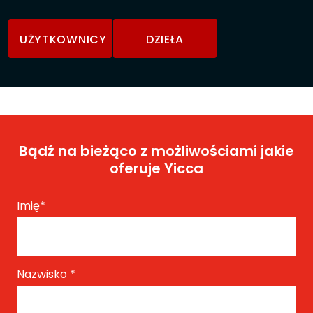
UŻYTKOWNICY
DZIEŁA
Bądź na bieżąco z możliwościami jakie
oferuje Yicca
Imię
*
Nazwisko
*