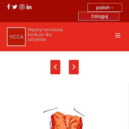
polish
Zaloguj
Międzynarodowy
konkurs dla
artystów
<
>