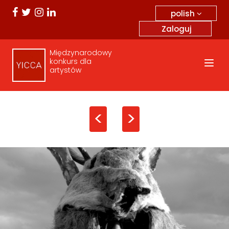
polish
Zaloguj
Międzynarodowy
konkurs dla
artystów
<
>