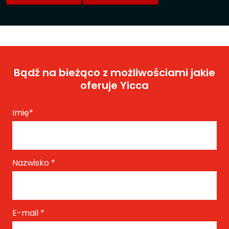
Bądź na bieżąco z możliwościami jakie
oferuje Yicca
Imię
*
Nazwisko
*
E-mail
*