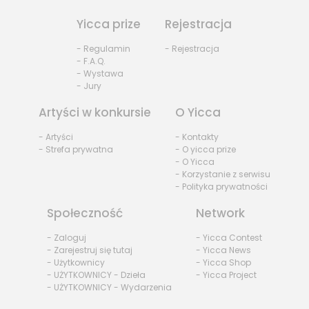
Yicca prize
Rejestracja
- Regulamin
- Rejestracja
- F.A.Q.
- Wystawa
- Jury
Artyści w konkursie
O Yicca
- Artyści
- Kontakty
- Strefa prywatna
- O yicca prize
- O Yicca
- Korzystanie z serwisu
- Polityka prywatności
Społeczność
Network
- Zaloguj
- Yicca Contest
- Zarejestruj się tutaj
- Yicca News
- Użytkownicy
- Yicca Shop
- UŻYTKOWNICY - Dzieła
- Yicca Project
- UŻYTKOWNICY - Wydarzenia