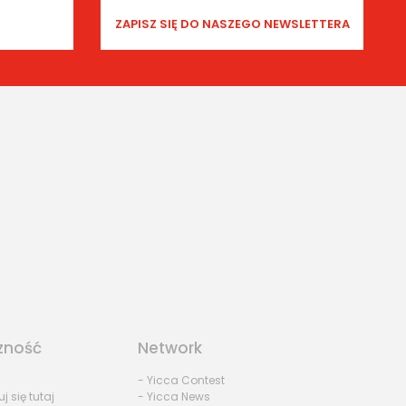
zność
Network
- Yicca Contest
uj się tutaj
- Yicca News