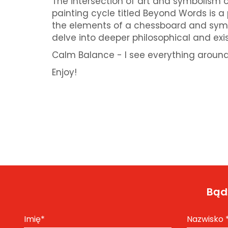
The intersection of art and symbolism 
painting cycle titled Beyond Words is a 
the elements of a chessboard and symb
delve into deeper philosophical and exi
Calm Balance - I see everything around 
Enjoy!
Bądź
Imię
*
Nazwisko