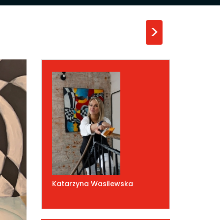
>
Katarzyna Wasilewska