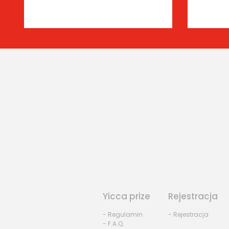
Yicca prize
Rejestracja
- Regulamin
- Rejestracja
- F.A.Q.