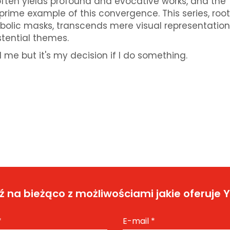
often yields profound and evocative works, and the
prime example of this convergence. This series, root
olic masks, transcends mere visual representation
stential themes.
me but it's my decision if I do something.
 na bieżąco z możliwościami jakie oferuje 
*
E-mail
*