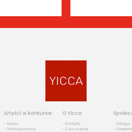
Artyści w konkursie
O Yicca
Społec
- Artyści
- Kontakty
- Zaloguj
- Strefa prywatna
- O yicca prize
- Zarejestr