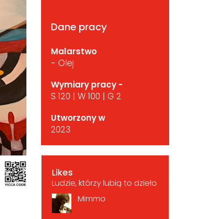
Dane pracy
Malarstwo
- Olej
Wymiary pracy -
S 120 | W 100 | G 2
Utworzony w
2023
Likes
Ludzie, którzy lubią to dzieło
Mimmo