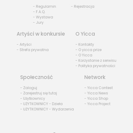
- Regulamin
- Rejestracja
- F.A.Q.
- Wystawa
- Jury
Artyści w konkursie
O Yicca
- Artyści
- Kontakty
- Strefa prywatna
- O yicca prize
- O Yicca
- Korzystanie z serwisu
- Polityka prywatności
Społeczność
Network
- Zaloguj
- Yicca Contest
- Zarejestruj się tutaj
- Yicca News
- Użytkownicy
- Yicca Shop
- UŻYTKOWNICY - Dzieła
- Yicca Project
- UŻYTKOWNICY - Wydarzenia