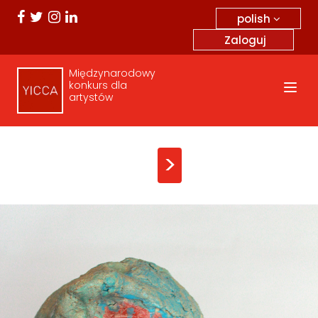
polish
Zaloguj
Międzynarodowy
konkurs dla
artystów
>