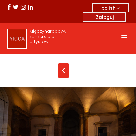
polish
Zaloguj
Międzynarodowy
konkurs dla
artystów
<