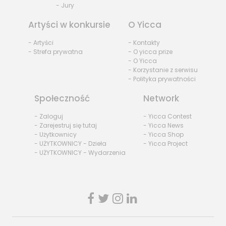
- Jury
Artyści w konkursie
O Yicca
- Artyści
- Kontakty
- Strefa prywatna
- O yicca prize
- O Yicca
- Korzystanie z serwisu
- Polityka prywatności
Społeczność
Network
- Zaloguj
- Yicca Contest
- Zarejestruj się tutaj
- Yicca News
- Użytkownicy
- Yicca Shop
- UŻYTKOWNICY - Dzieła
- Yicca Project
- UŻYTKOWNICY - Wydarzenia