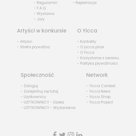
- Regulamin
- Rejestracja
- F.A.Q.
- Wystawa
- Jury
Artyści w konkursie
O Yicca
- Artyści
- Kontakty
- Strefa prywatna
- O yicca prize
- O Yicca
- Korzystanie z serwisu
- Polityka prywatności
Społeczność
Network
- Zaloguj
- Yicca Contest
- Zarejestruj się tutaj
- Yicca News
- Użytkownicy
- Yicca Shop
- UŻYTKOWNICY - Dzieła
- Yicca Project
- UŻYTKOWNICY - Wydarzenia