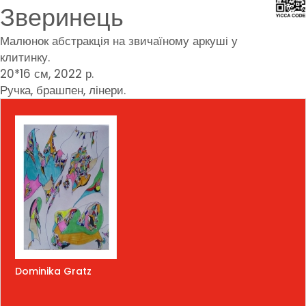
Зверинець
Малюнок абстракція на звичаїному аркуші у
клитинку.
20*16 см, 2022 р.
Ручка, брашпен, лінери.
Dominika Gratz