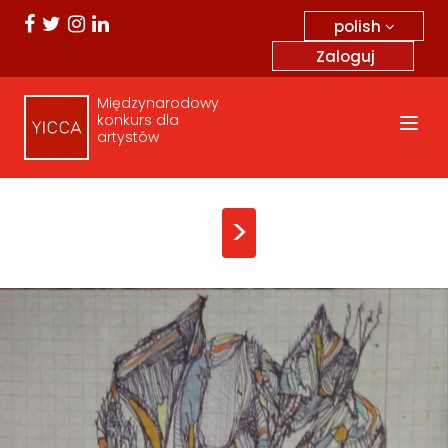
polish
Zaloguj
Międzynarodowy
konkurs dla
artystów
>