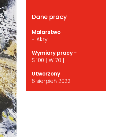
Dane pracy
Malarstwo
- Akryl
Wymiary pracy -
S 100 | W 70 |
Utworzony
6 sierpień 2022