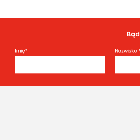
Bądź
Imię
*
Nazwisko