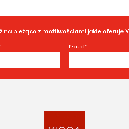
 na bieżąco z możliwościami jakie oferuje 
*
E-mail
*