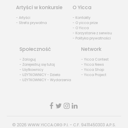
Artyści w konkursie
O Yicca
- Artyści
- Kontakty
- Strefa prywatna
- O yicca prize
- O Yicca
- Korzystanie z serwisu
- Polityka prywatności
Społeczność
Network
- Zaloguj
- Yicca Contest
- Zarejestruj się tutaj
- Yicca News
- Użytkownicy
- Yicca Shop
- UŻYTKOWNICY - Dzieła
- Yicca Project
- UŻYTKOWNICY - Wydarzenia
© 2026
WWW.YICCA.ORG
P.I. - C.F. 94111450303 A.P.S.