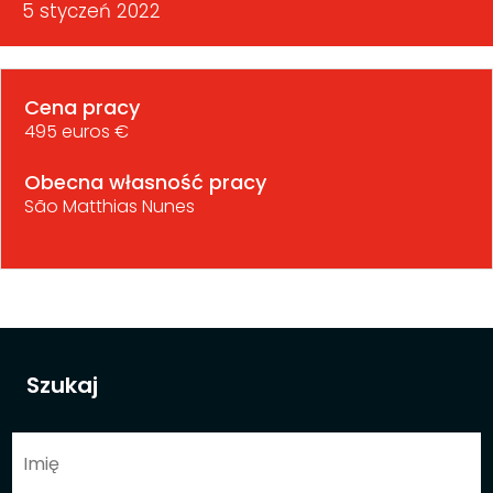
5 styczeń 2022
Cena pracy
495 euros €
Obecna własność pracy
São Matthias Nunes
Szukaj