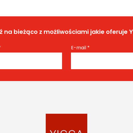
 na bieżąco z możliwościami jakie oferuje 
*
E-mail
*