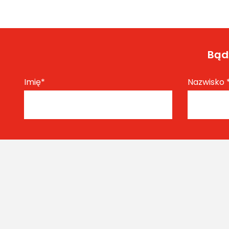
Bądź
Imię
*
Nazwisko