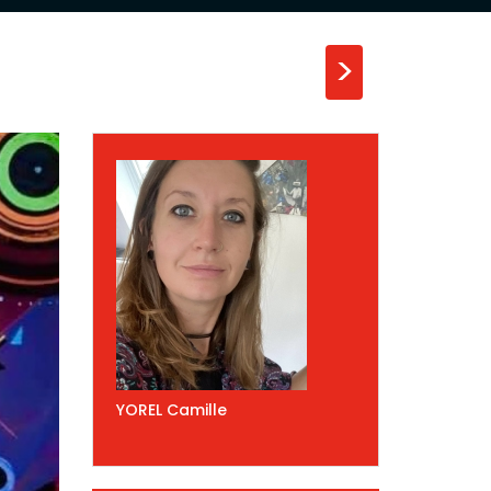
>
YOREL Camille