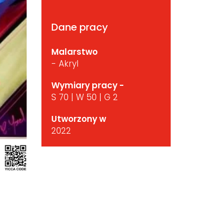
Dane pracy
Malarstwo
- Akryl
Wymiary pracy -
S 70 | W 50 | G 2
Utworzony w
2022