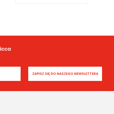
From Yicca Art News
Illustrator Spotlight: Xiao
Hua Yang
Yicca
From Yicca Art Shop
Highlights ARTIST: Gio ...