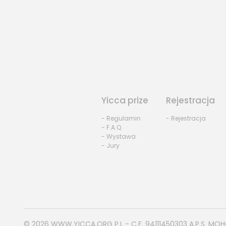
Yicca prize
Rejestracja
- Regulamin
- Rejestracja
- F.A.Q.
- Wystawa
- Jury
© 2026
WWW.YICCA.ORG
P.I. - C.F. 94111450303 A.P.S. MO