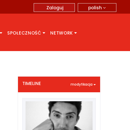
polish
Zaloguj
SPOŁECZNOŚĆ
NETWORK
TIMELINE
modyfikacja