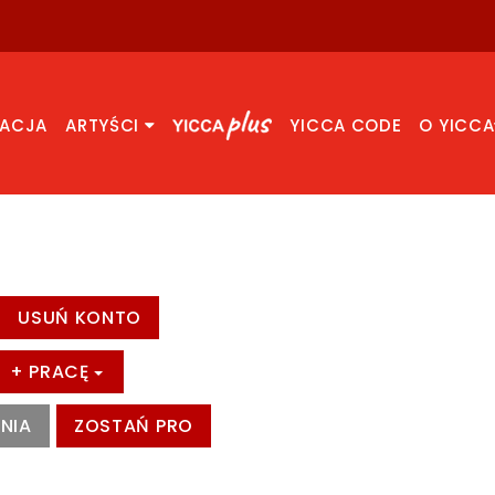
RACJA
ARTYŚCI
YICCA CODE
O YICCA
USUŃ KONTO
+ PRACĘ
NIA
ZOSTAŃ PRO