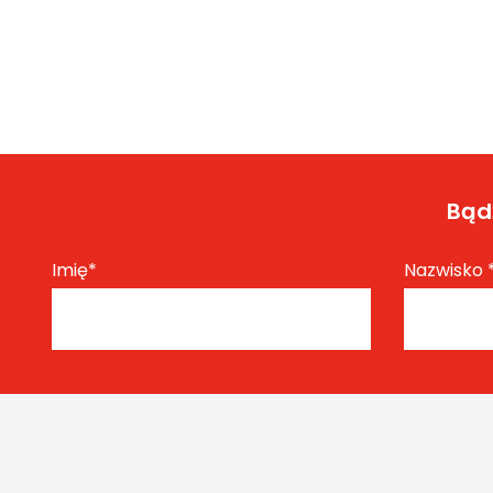
Bądź
Imię
*
Nazwisko