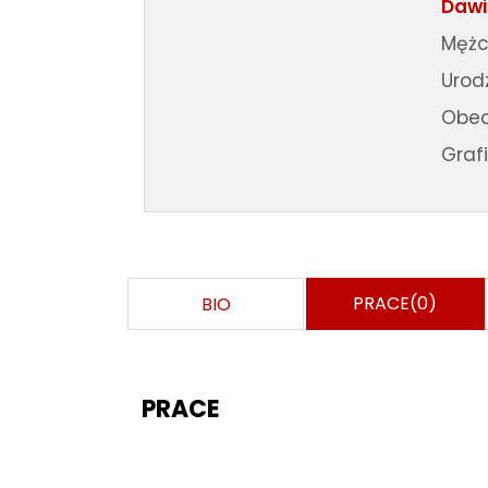
Dawi
Mężc
Urodz
Obec
Graf
PRACE(0)
BIO
PRACE