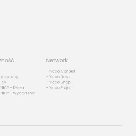
Les Fleurs du Mal
by Marcel - Germany
zność
Network
- Yicca Contest
uj się tutaj
- Yicca News
nicy
- Yicca Shop
NICY - Dzieła
- Yicca Project
NICY - Wydarzenia