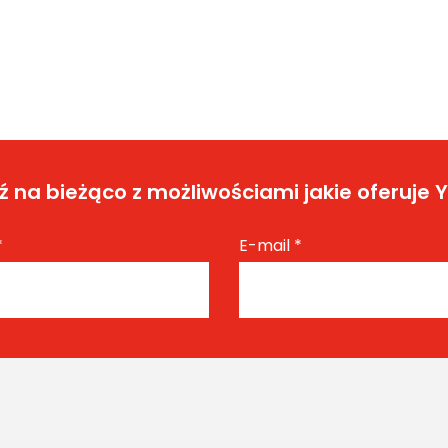
 na bieżąco z możliwościami jakie oferuje 
*
E-mail
*