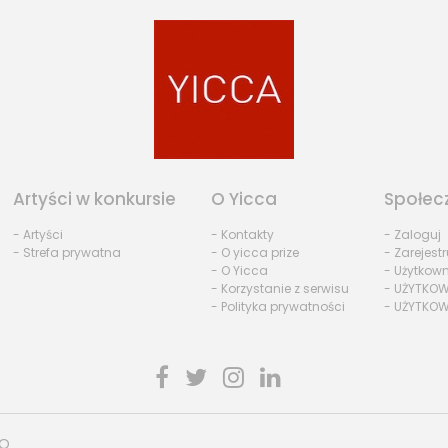
Artyści w konkursie
O Yicca
Społec
- Artyści
- Kontakty
- Zaloguj
- Strefa prywatna
- O yicca prize
- Zarejestr
- O Yicca
- Użytkow
- Korzystanie z serwisu
- UŻYTKOW
- Polityka prywatności
- UŻYTKOW
HO