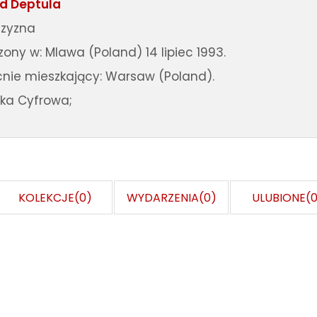
d Deptula
zyzna
ony w: Mlawa (Poland) 14 lipiec 1993.
nie mieszkający: Warsaw (Poland).
ika Cyfrowa;
KOLEKCJE(0)
WYDARZENIA(0)
ULUBIONE(0