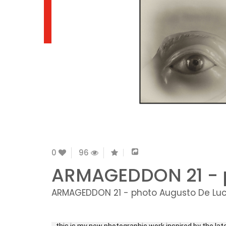
0
96
ARMAGEDDON 21 - 
ARMAGEDDON 21 - photo Augusto De Lu
…this is my new photographic work inspired by the lat