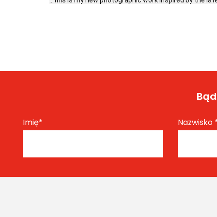
Bądź
Imię
*
Nazwisko