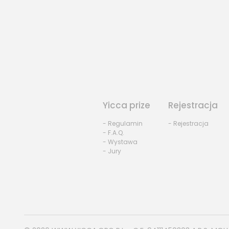
Yicca prize
Rejestracja
- Regulamin
- Rejestracja
- F.A.Q.
- Wystawa
- Jury