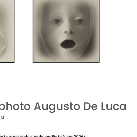
photo Augusto De Luca
ca
est catastrophic world conflicts (year 2026)…