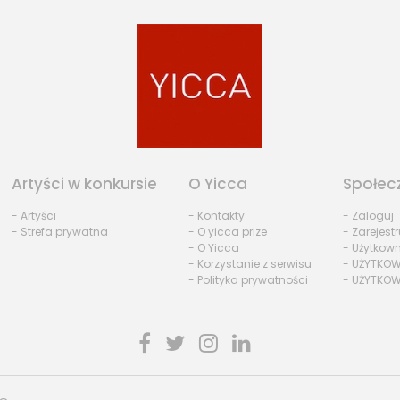
Artyści w konkursie
O Yicca
Społec
- Artyści
- Kontakty
- Zaloguj
- Strefa prywatna
- O yicca prize
- Zarejestr
- O Yicca
- Użytkow
- Korzystanie z serwisu
- UŻYTKOW
- Polityka prywatności
- UŻYTKOW