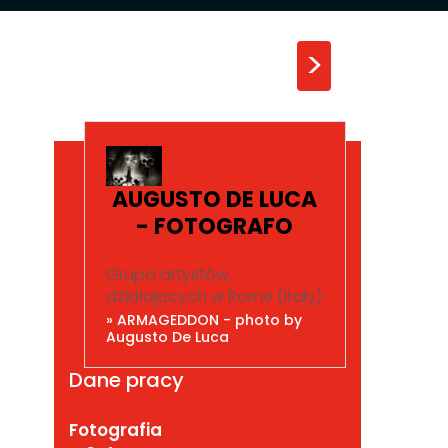
>
AUGUSTO DE LUCA
- FOTOGRAFO
Grupa artystów,
działających w Rome (Italy)
» ARMAGEDDON - photo by
Augusto De Luca
Dane pracy
Fotografia