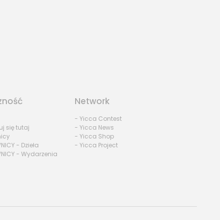
zność
Network
- Yicca Contest
uj się tutaj
- Yicca News
nicy
- Yicca Shop
NICY - Dzieła
- Yicca Project
NICY - Wydarzenia