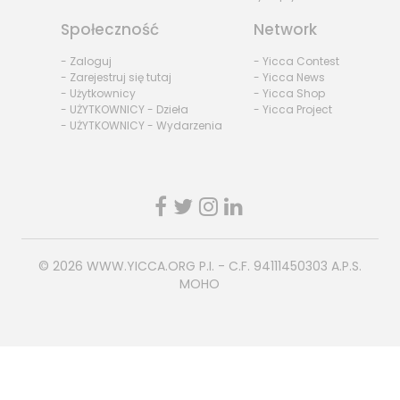
Społeczność
Network
- Zaloguj
- Yicca Contest
- Zarejestruj się tutaj
- Yicca News
- Użytkownicy
- Yicca Shop
- UŻYTKOWNICY - Dzieła
- Yicca Project
- UŻYTKOWNICY - Wydarzenia
© 2026
WWW.YICCA.ORG
P.I. - C.F. 94111450303 A.P.S.
MOHO