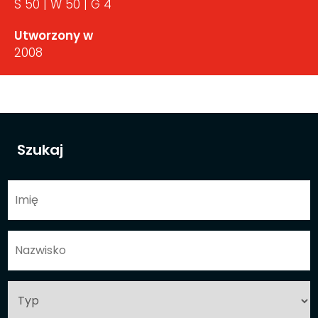
S 50 | W 50 | G 4
Utworzony w
2008
Szukaj