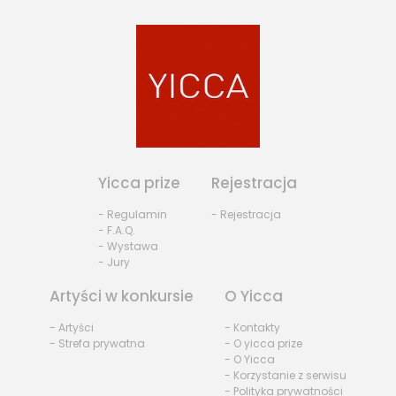
Yicca prize
Rejestracja
- Regulamin
- Rejestracja
- F.A.Q.
- Wystawa
- Jury
Artyści w konkursie
O Yicca
- Artyści
- Kontakty
- Strefa prywatna
- O yicca prize
- O Yicca
- Korzystanie z serwisu
- Polityka prywatności