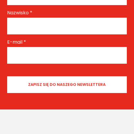
Nazwisko
*
E-mail
*