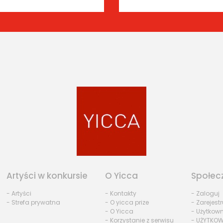
Artyści w konkursie
O Yicca
Społec
- Artyści
- Kontakty
- Zaloguj
- Strefa prywatna
- O yicca prize
- Zarejestr
- O Yicca
- Użytkow
- Korzystanie z serwisu
- UŻYTKOW