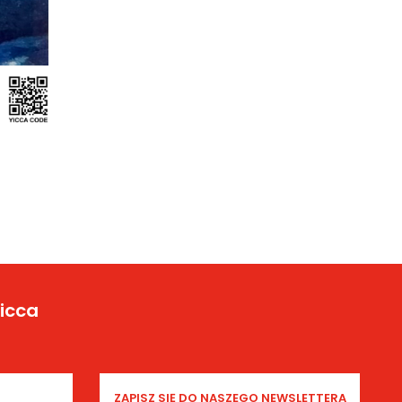
Yicca