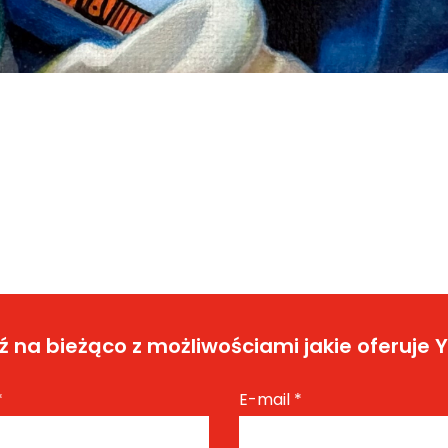
 na bieżąco z możliwościami jakie oferuje 
*
E-mail
*