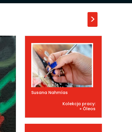
>
Susana Nahmías
Kolekcja pracy:
» Óleos