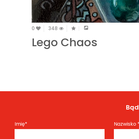
0
348
Lego Chaos
Bądź
Imię
*
Nazwisko