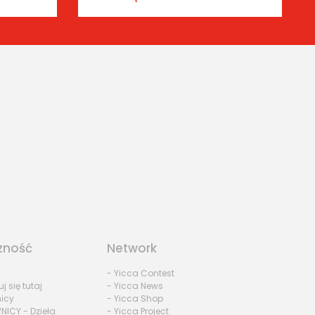
zność
Network
- Yicca Contest
uj się tutaj
- Yicca News
nicy
- Yicca Shop
NICY - Dzieła
- Yicca Project