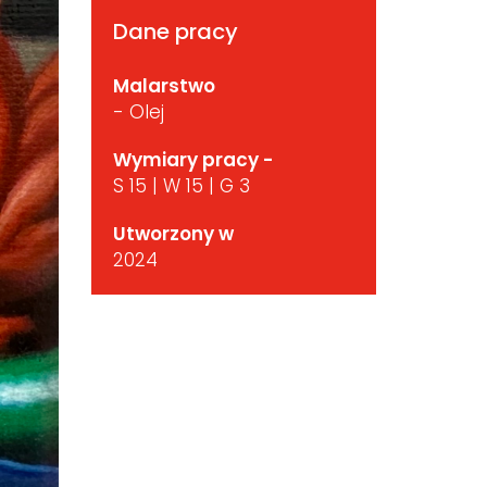
Dane pracy
Malarstwo
- Olej
Wymiary pracy -
S 15 | W 15 | G 3
Utworzony w
2024