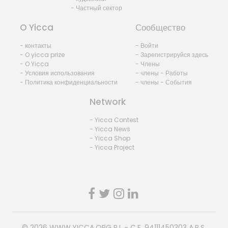
- Частный сектор
O Yicca
Сообщество
- контакты
- Войти
- O yicca prize
- Зарегистрируйся здесь
- O Yicca
- Члены
- Условия использования
- члены - Работы
- Политика конфиденциальности
- члены - События
Network
- Yicca Contest
- Yicca News
- Yicca Shop
- Yicca Project
© 2026
WWW.YICCA.ORG
P.I. - C.F. 94111450303 A.P.S.